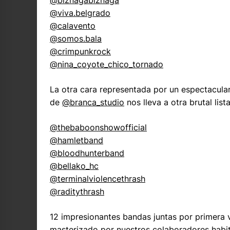
@biznagabiznaga
@viva.belgrado
@calavento
@somos.bala
@crimpunkrock
@nina_coyote_chico_tornado
La otra cara representada por un espectacular
de
@branca_studio
nos lleva a otra brutal lis
@thebaboonshowofficial
@hamletband
@bloodhunterband
@bellako_hc
@terminalviolencethrash
@raditythrash
12 impresionantes bandas juntas por primera
masterizado por nuestros colaboradores habi