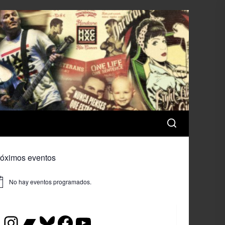
róximos eventos
No hay eventos programados.
iso
Instagram
Bandcamp
Bluesky
Facebook
YouTube