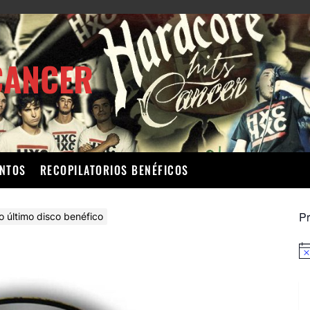
CANCER
ENTOS
RECOPILATORIOS BENÉFICOS
P
o último disco benéfico
Av