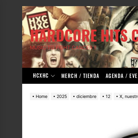
Skip
to
the
HARDCORE HITS 
content
MUSIC TO FIGHT CANCER !!
HCXHC
MERCH / TIENDA
AGENDA / EV
Home
2025
diciembre
12
X, nuestr