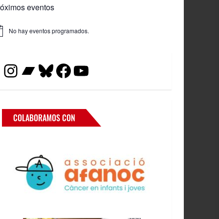
róximos eventos
No hay eventos programados.
iso
Instagram
Bandcamp
Bluesky
Facebook
YouTube
COLABORAMOS CON