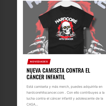
NOVEDADES
NUEVA CAMISETA CONTRA EL
CÁNCER INFANTIL
Está camiseta y más merch, puedes adquirirla en
hardcorehitscancer.com . Con ello contribuyes a la
lucha contra el cáncer infantil y adolescente de la
CASA...