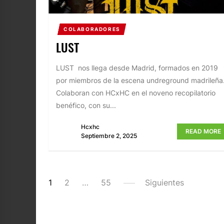
COLABORADORES
LUST
LUST nos llega desde Madrid, formados en 2019
por miembros de la escena undreground madrileña
Colaboran con HCxHC en el noveno recopilatorio
benéfico, con su...
Hcxhc
READ MORE
Septiembre 2, 2025
PAGINACIÓN
1
2
…
55
Siguientes
DE
ENTRADAS