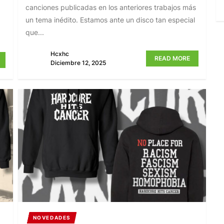
canciones publicadas en los anteriores trabajos más
un tema inédito. Estamos ante un disco tan especial
que...
Hcxhc
READ MORE
Diciembre 12, 2025
NOVEDADES