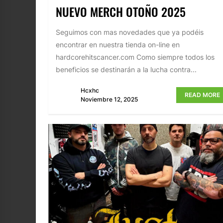
NUEVO MERCH OTOÑO 2025
Seguimos con mas novedades que ya podéis
encontrar en nuestra tienda on-line en
hardcorehitscancer.com Como siempre todos los
beneficios se destinarán a la lucha contra...
Hcxhc
READ MORE
Noviembre 12, 2025