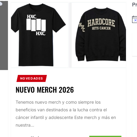
P
Av
NOVEDADES
NUEVO MERCH 2026
Tenemos nuevo merch y como siempre los
beneficios van destinados a la lucha contra el
cáncer infantil y adolescente Este merch y más en
nuestra...