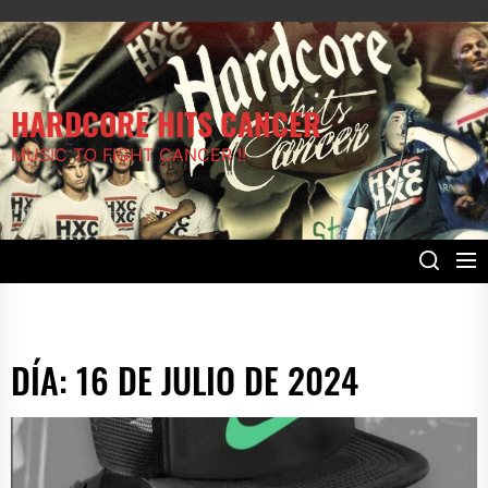
Skip
to
the
HARDCORE HITS CANCER
content
MUSIC TO FIGHT CANCER !!
DÍA:
16 DE JULIO DE 2024